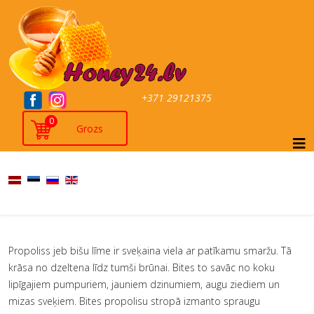
+371 29121375
0
Propoliss jeb bišu līme ir sveķaina viela ar patīkamu smaržu. Tā
krāsa no dzeltena līdz tumši brūnai. Bites to savāc no koku
lipīgajiem pumpuriem, jauniem dzinumiem, augu ziediem un
mizas sveķiem. Bites propolisu stropā izmanto spraugu