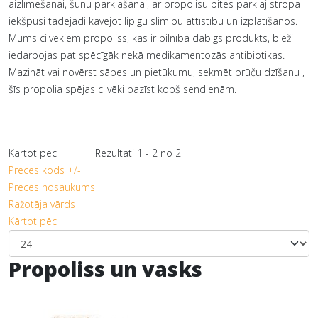
aizlīmēšanai, šūnu pārklāšanai, ar propolisu bites pārklāj stropa
iekšpusi tādējādi kavējot lipīgu slimību attīstību un izplatīšanos.
Mums cilvēkiem propoliss, kas ir pilnībā dabīgs produkts, bieži
iedarbojas pat spēcīgāk nekā medikamentozās antibiotikas.
Mazināt vai novērst sāpes un pietūkumu, sekmēt brūču dzīšanu ,
šīs propolia spējas cilvēki pazīst kopš sendienām.
Kārtot pēc
Rezultāti 1 - 2 no 2
Preces kods +/-
Preces nosaukums
Ražotāja vārds
Kārtot pēc
Propoliss un vasks