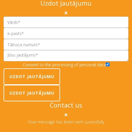
Uzdot Jautājumu
Consent to the processing of personal data
UZDOT JAUTĀJUMU
UZDOT JAUTĀJUMU
Contact us
Your message has been sent sucessfully